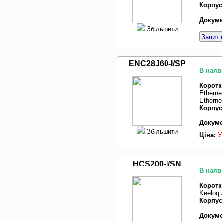
Корпус
Докуме
Збільшити
Запит 
ENC28J60-I/SP
В наяв
Коротк
Ethern
Ethernet
Корпус
Докуме
Збільшити
Ціна:
У
HCS200-I/SN
В наяв
Коротк
Keeloq 
Корпус
Докуме