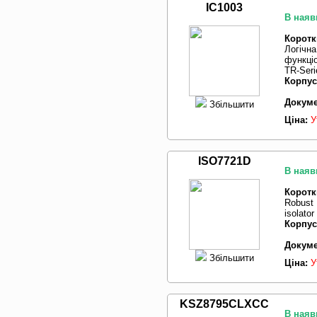
IC1003
В наяв
Коротк
Логічна
функці
TR-Seri
Корпус
Докуме
Збільшити
Ціна:
У
ISO7721D
В наяв
Коротк
Robust 
isolator
Корпус
Докуме
Збільшити
Ціна:
У
KSZ8795CLXCC
В наяв