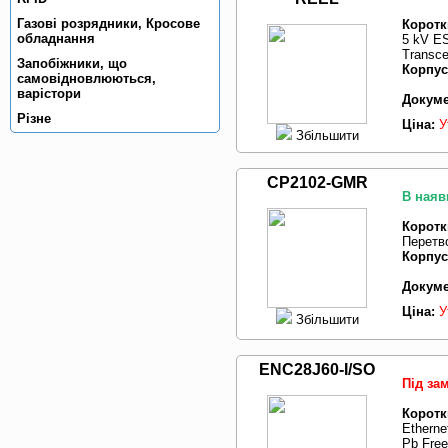
Газовi розрядники, Кросове
Коротк
обладнання
5 kV ES
Transce
Запобiжники, що
Корпус
самовiдновлюються,
варiстори
Докуме
Рiзне
Ціна:
У
Збільшити
CP2102-GMR
В наяв
Коротк
Перетв
Корпус
Докуме
Ціна:
У
Збільшити
ENC28J60-I/SO
Під за
Коротк
Etherne
Pb Free