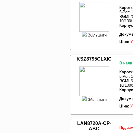
Коротк
5-Port 
RGMII/G
10/100/
Корпус
Докуме
Збільшити
Ціна:
У
KSZ8795CLXIC
В наяв
Коротк
5-Port 
RGMII/G
10/100/
Корпус
Докуме
Збільшити
Ціна:
У
LAN8720A-CP-
Під за
ABC