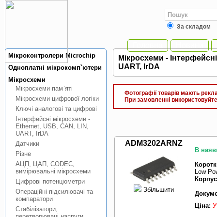
За складом
Головна
Новини
Мiкроконтролери Microchip
Мiкросхеми - Інтерфейснi 
UART, IrDA
Одноплатнi мiкрокомп`ютери
Мiкросхеми
Мiкросхеми пам`ятi
Фотографії товарів мають реклам
Мiкросхеми цифрової логiки
При замовленні використовуйте 
Ключi аналоговi та цифровi
Інтерфейснi мiкросхеми -
Ethernet, USB, CAN, LIN,
UART, IrDA
ADM3202ARNZ
Датчики
В наяв
Рiзне
АЦП, ЦАП, CODEC,
Коротк
вимiрювальнi мiкросхеми
Low Pow
Корпус
Цифровi потенцiометри
Збільшити
Операцiйнi пiдсилювачi та
Докуме
компаратори
Ціна:
У
Стабiлiзатори,
перетворювачi напруги,