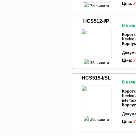
Ціна:
У
Збільшити
HCS512-I/P
В наяв
Коротк
Keeloq 
Корпус
Докуме
Ціна:
У
Збільшити
HCS515-I/SL
В наяв
Коротк
Keeloq 
interfac
Корпус
Докуме
Збільшити
Ціна:
У