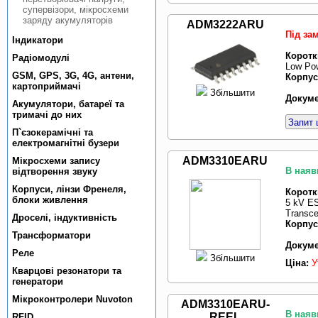
супервiзори, мiкросхеми
заряду акумуляторiв
ADM3222ARU
Під за
Індикатори
Коротк
Радiомодулi
Low Pow
GSM, GPS, 3G, 4G, антени,
Корпус
картоприймачi
Збільшити
Докуме
Акумулятори, батареї та
тримачi до них
Запит 
П`єзокерамiчнi та
електромагнiтнi бузери
ADM3310EARU
Мікросхеми запису
В наяв
відтворення звуку
Корпуси, лiнзи Френеля,
Коротк
блоки живлення
5 kV ES
Transce
Дроселi, iндуктивнiсть
Корпус
Трансформатори
Докуме
Реле
Збільшити
Ціна:
У
Кварцовi резонатори та
генератори
Мiкроконтролери Nuvoton
ADM3310EARU-
В наяв
REEL
RFID