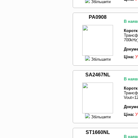
Збільшити
PA0908
В наяв
Коротк
Трансф
700kHz
Докуме
Ціна:
У
Збільшити
SA2467NL
В наяв
Коротк
Трансф
Vout=1
Докуме
Ціна:
У
Збільшити
ST1660NL
В наяв