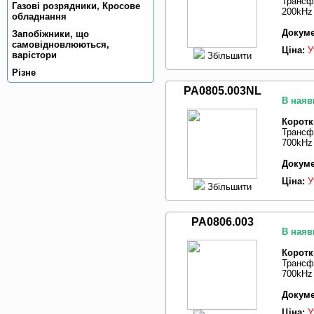
Трансф
Газовi розрядники, Кросове
200kHz
обладнання
Докуме
Запобiжники, що
самовiдновлюються,
Ціна:
У
варiстори
Збільшити
Рiзне
PA0805.003NL
В наяв
Коротк
Трансф
700kHz 
Докуме
Ціна:
У
Збільшити
PA0806.003
В наяв
Коротк
Трансф
700kHz
Докуме
Ціна:
У