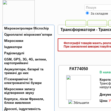
За складом
Головна
Новини
Мiкроконтролери Microchip
Трансформатори - Транс
Одноплатнi мiкрокомп`ютери
Мiкросхеми
Фотографії товарів мають реклам
При замовленні використовуйте 
Індикатори
Радiомодулi
GSM, GPS, 3G, 4G, антени,
картоприймачi
FAT74050
Акумулятори, батареї та
В наяв
тримачi до них
П`єзокерамiчнi та
Коротк
електромагнiтнi бузери
Трансф
напруга
Мікросхеми запису
відтворення звуку
Докуме
Корпуси, лiнзи Френеля,
Ціна:
У
Збільшити
блоки живлення
Дроселi, iндуктивнiсть