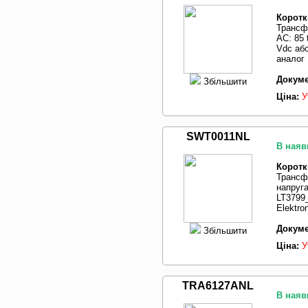
Коротк
Трансф
AC: 85 
Vdc або
аналог
Докуме
Збільшити
Ціна:
У
SWT0011NL
В наяв
Коротк
Трансф
напруга
LT3799
Elektro
Докуме
Збільшити
Ціна:
У
TRA6127ANL
В наяв