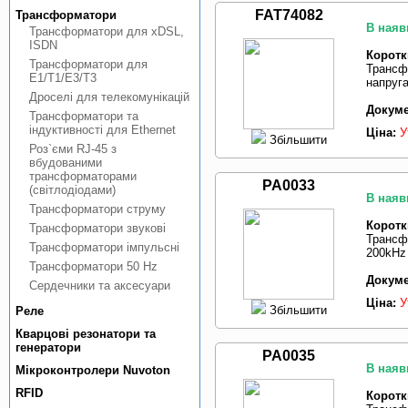
FAT74082
Трансформатори
В наяв
Трансформатори для xDSL,
ISDN
Коротк
Трансформатори для
Трансф
E1/T1/E3/T3
напруга
Дроселi для телекомунiкацiй
Докуме
Трансформатори та
iндуктивностi для Ethernet
Ціна:
У
Збільшити
Роз`єми RJ-45 з
вбудованими
трансформаторами
PA0033
(свiтлодiодами)
В наяв
Трансформатори струму
Коротк
Трансформатори звуковi
Трансф
Трансформатори iмпульснi
200kHz
Трансформатори 50 Hz
Докуме
Сердечники та аксесуари
Ціна:
У
Збільшити
Реле
Кварцовi резонатори та
генератори
PA0035
В наяв
Мiкроконтролери Nuvoton
RFID
Коротк