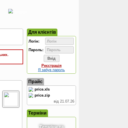
English
Для клієнтів
Логін:
Пароль:
ьних.
Реєстрація
Я забув пароль
Прайс
price.xls
price.zip
від 21.07.26
Терміни
Терміни та