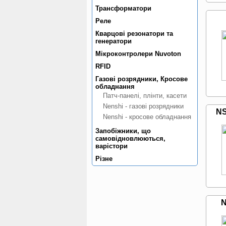
Трансформатори
Реле
Кварцовi резонатори та
генератори
Мiкроконтролери Nuvoton
RFID
Газовi розрядники, Кросове
обладнання
Патч-панелi, плiнти, касети
Nenshi - газовi розрядники
NS
Nenshi - кросове обладнання
Запобiжники, що
самовiдновлюються,
варiстори
Рiзне
N