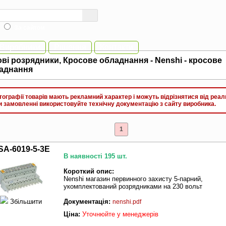
За сайтом
Виробники
Рішення
Контакти
овi розрядники, Кросове обладнання - Nenshi - кросове
аднання
графії товарів мають рекламний характер і можуть відрізнятися від реал
замовленні використовуйте технічну документацію з сайту виробника.
1
SA-6019-5-3E
В наявності 195 шт.
Короткий опис:
Nenshi магазин первинного захисту 5-парний,
укомплектований розрядниками на 230 вольт
Збільшити
Документація:
nenshi.pdf
Ціна:
Уточнюйте у менеджерів