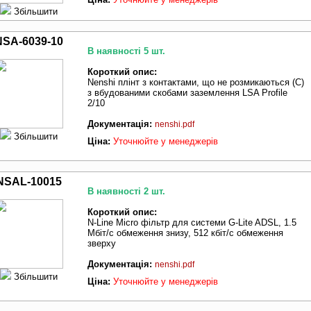
Збільшити
NSA-6039-10
В наявності 5 шт.
Короткий опис:
Nenshi плінт з контактами, що не розмикаються (C)
з вбудованими скобами заземлення LSA Profile
2/10
Документація:
nenshi.pdf
Збільшити
Ціна:
Уточнюйте у менеджерів
NSAL-10015
В наявності 2 шт.
Короткий опис:
N-Line Micro фільтр для системи G-Lite ADSL, 1.5
Мбіт/с обмеження знизу, 512 кбіт/с обмеження
зверху
Документація:
nenshi.pdf
Збільшити
Ціна:
Уточнюйте у менеджерів