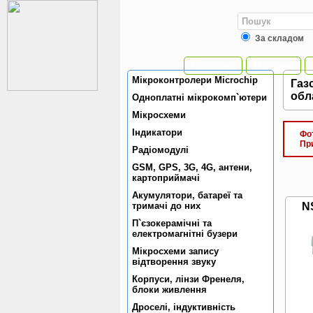
За складом
Головна
Новини
Мiкроконтролери Microchip
Газ
обл
Одноплатнi мiкрокомп`ютери
Мiкросхеми
Індикатори
Фото
При 
Радiомодулi
GSM, GPS, 3G, 4G, антени,
картоприймачi
Акумулятори, батареї та
тримачi до них
N
П`єзокерамiчнi та
електромагнiтнi бузери
Мікросхеми запису
відтворення звуку
Корпуси, лiнзи Френеля,
блоки живлення
Дроселi, iндуктивнiсть